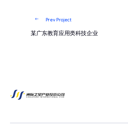
Prev Project
某广东教育应用类科技企业
Singapore International Star Industrial Investment Pte Ltd
The Leading Expansion Partner